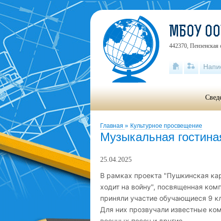
МБОУ ОО
442370, Пензенская 
Напи
Свед
Главная
»
Культурное просвещение
Музыкальная гостиная
25.04.2025
В рамках проекта "Пушкинская кар
ходит на войну", посвященная ком
приняли участие обучающиеся 9 к
Для них прозвучали известные ком
военных песен и другие.