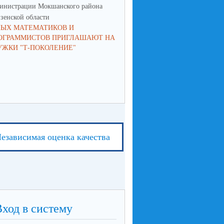
инистрации Мокшанского района
администрации Мокшанского р
зенской области
Пензенской области
ЫХ МАТЕМАТИКОВ И
ПРИГЛАШАЕМ НА МИТИНГ,
ОГРАММИСТОВ ПРИГЛАШАЮТ НА
ПОСВЯЩЕННЫМ ДНЮ
УЖКИ "Т-ПОКОЛЕНИЕ"
СОЛИДАРНОСТИ В БОРЬБЕ С
ТЕРРОРИЗМОМ
езависимая оценка качества
Вход в систему