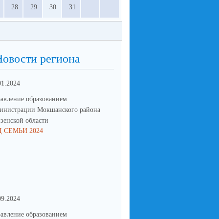
28
29
30
31
Новости региона
01.2024
31.08.2024
авление образованием
Управление образованием
инистрации Мокшанского района
администрации Мокшанского р
зенской области
Пензенской области
Д СЕМЬИ 2024
СОСТОЯЛСЯ ТУРНИР ПО УЛ
БАСКЕТБОЛУ СРЕДИ МОЛО
КОМАНД, ПОСВЯЩЕННЫЙ
ЗАКРЫТИЮ РАЙОННОГО ФЕ
«ЛЕТО В ДВИЖЕНИИ»
09.2024
28.08.2024
авление образованием
Управление образованием