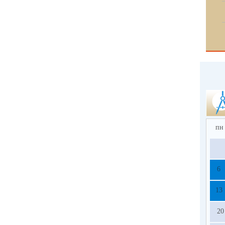
пн
6
13
20