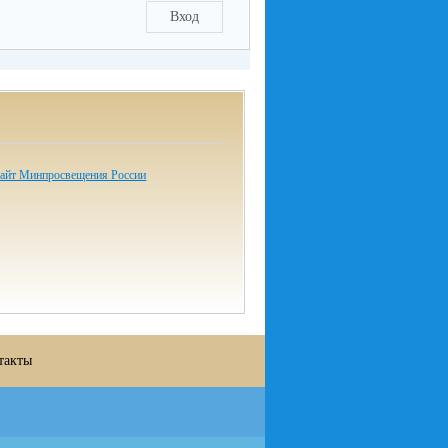
Вход
айт Минпросвещения России
такты