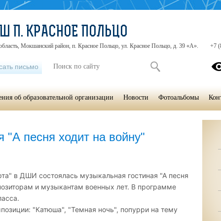
Ш П. КРАСНОЕ ПОЛЬЦО
область, Мокшанский район, п. Красное Польцо, ул. Красное Польцо, д. 39 «А».
+7 (
сать письмо
ения об образовательной организации
Новости
Фотоальбомы
Кон
 "А песня ходит на войну"
та" в ДШИ состоялась музыкальная гостиная "А песня
позиторам и музыкантам военных лет. В программе
ласса.
позиции: "Катюша", "Темная ночь", попурри на тему