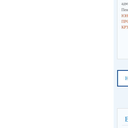
адм
Пен
ЮН
ПР
КР
Н