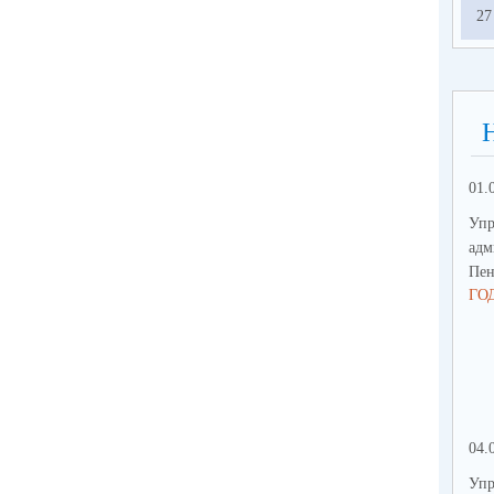
27
01.
Упр
адм
Пен
ГО
04.
Упр