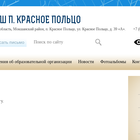
Ш П. КРАСНОЕ ПОЛЬЦО
область, Мокшанский район, п. Красное Польцо, ул. Красное Польцо, д. 39 «А».
+7 (
сать письмо
ения об образовательной организации
Новости
Фотоальбомы
Кон
гу.