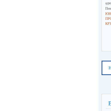
адм
Пен
ЮН
ПР
КР
Н