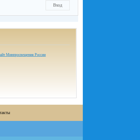
Вход
айт Минпросвещения России
такты