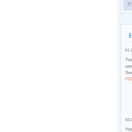
27
01.
Упр
адм
Пен
ГО
04.
Упр