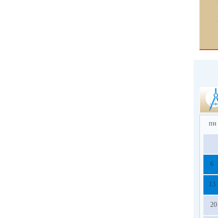
пн
6
13
20