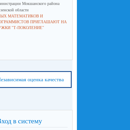
инистрации Мокшанского района
администрации Мокшанского р
зенской области
Пензенской области
ЫХ МАТЕМАТИКОВ И
ПРИГЛАШАЕМ НА МИТИНГ,
ОГРАММИСТОВ ПРИГЛАШАЮТ НА
ПОСВЯЩЕННЫМ ДНЮ
УЖКИ "Т-ПОКОЛЕНИЕ"
СОЛИДАРНОСТИ В БОРЬБЕ С
ТЕРРОРИЗМОМ
езависимая оценка качества
Вход в систему