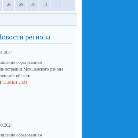
28
29
30
31
Новости региона
01.2024
31.08.2024
авление образованием
Управление образованием
инистрации Мокшанского района
администрации Мокшанского р
зенской области
Пензенской области
Д СЕМЬИ 2024
СОСТОЯЛСЯ ТУРНИР ПО УЛ
БАСКЕТБОЛУ СРЕДИ МОЛО
КОМАНД, ПОСВЯЩЕННЫЙ
ЗАКРЫТИЮ РАЙОННОГО ФЕ
«ЛЕТО В ДВИЖЕНИИ»
09.2024
28.08.2024
авление образованием
Управление образованием