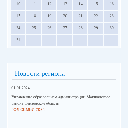
10
11
12
13
14
15
16
17
18
19
20
21
22
23
24
25
26
27
28
29
30
31
Новости региона
01.01.2024
31.
Управление образованием администрации Мокшанского
Упр
района Пензенской области
рай
ГОД СЕМЬИ 2024
СО
СР
ЗА
ДВ