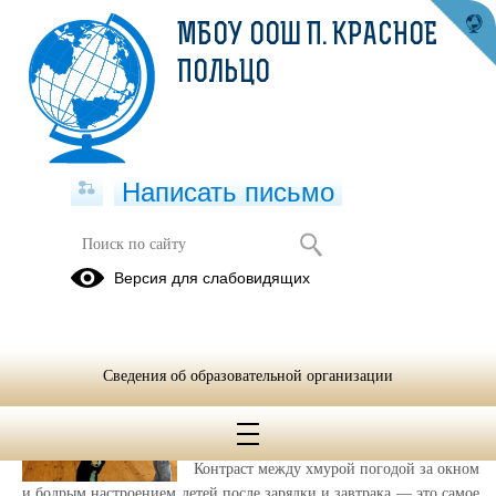
МБОУ ООШ П. КРАСНОЕ
ПОЛЬЦО
Написать письмо
Публикации за Июнь 2026
Версия для слабовидящих
28.06.2026
Здорово, что даже в
Сведения об образовательной организации
дождливый день у нас
в лагере
Контраст между хмурой погодой за окном
и бодрым настроением детей после зарядки и завтрака — это самое